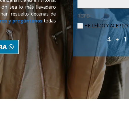
e Gananciales en Vitoria,
ción sea lo más llevadero
a han resuelto decenas de
RGPD
ros y pregúntanos
todas
HE LEÍDO Y ACEPTO
4 + 1
RA