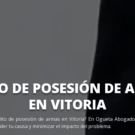
TO DE POSESIÓN DE 
EN VITORIA
ito de posesión de armas en Vitoria? En Ogueta Abogad
er tu causa y minimizar el impacto del problema.