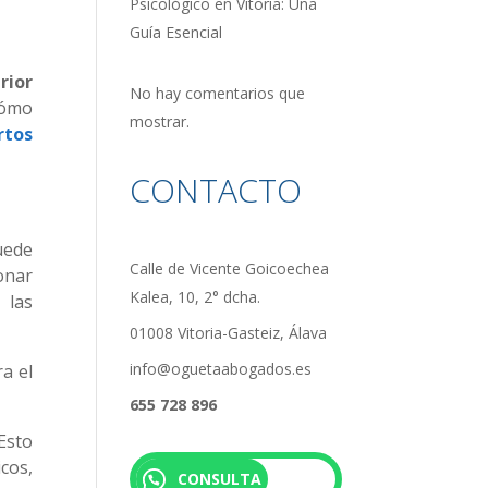
Psicológico en Vitoria: Una
Guía Esencial
rior
No hay comentarios que
cómo
mostrar.
rtos
CONTACTO
uede
Calle de Vicente Goicoechea
onar
Kalea, 10, 2° dcha.
 las
01008 Vitoria-Gasteiz, Álava
info@oguetaabogados.es
a el
655 728 896
Esto
cos,
CONSULTA