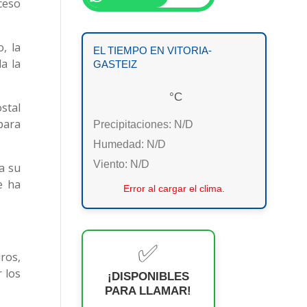
ceso
, la
EL TIEMPO EN VITORIA-
a la
GASTEIZ
°C
stal
para
Precipitaciones:
N/D
Humedad:
N/D
Viento:
N/D
a su
e ha
Error al cargar el clima.
✅
ros,
r los
¡DISPONIBLES
PARA LLAMAR!