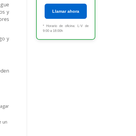
igue
os y
Llamar ahora
ores
* Horario de oficina: L-V de
9:00 a 18:00h
rgo y
eden
pagar
e un