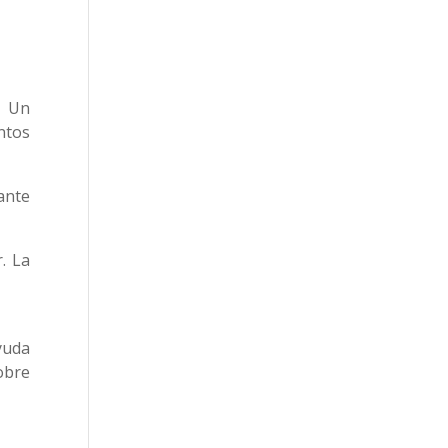
. Un
ntos
ante
. La
yuda
obre