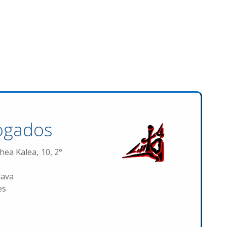
ogados
hea Kalea, 10, 2°
lava
es