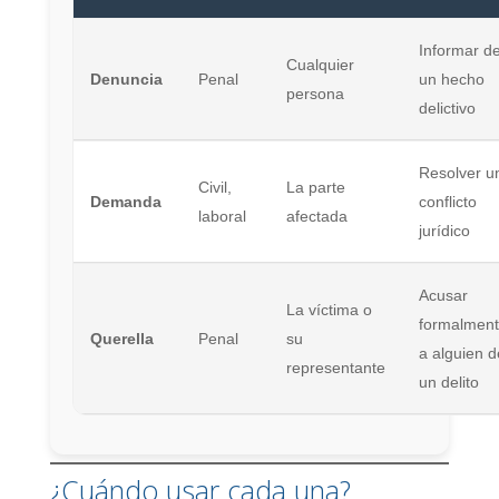
Informar d
Cualquier
Denuncia
Penal
un hecho
persona
delictivo
Resolver u
Civil,
La parte
Demanda
conflicto
laboral
afectada
jurídico
Acusar
La víctima o
formalmen
Querella
Penal
su
a alguien d
representante
un delito
¿Cuándo usar cada una?